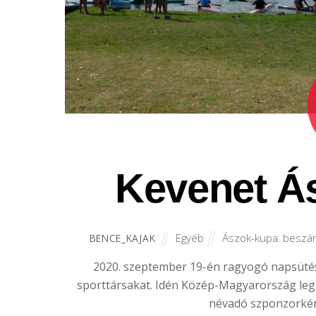
Kevenet Á
Egyéb
Ászok-kupa
,
beszá
BENCE_KAJAK
2020. szeptember 19-én ragyogó napsütés
sporttársakat. Idén Közép-Magyarország legn
névadó szponzorkén