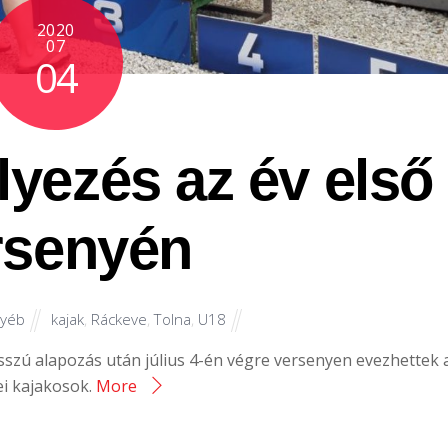
2020
07
04
yezés az év első
rsenyén
gyéb
kajak
,
Ráckeve
,
Tolna
,
U18
sszú alapozás után július 4-én végre versenyen evezhettek 
ei kajakosok.
More