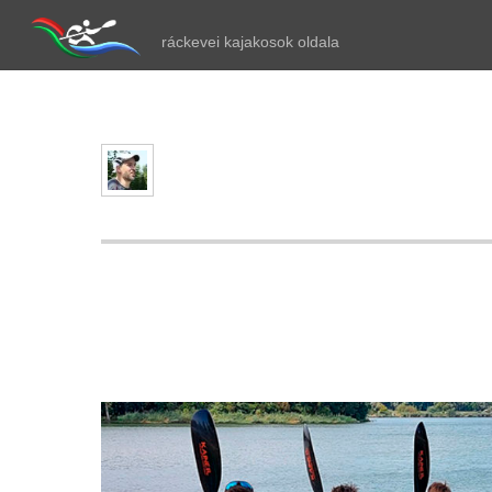
ráckevei kajakosok oldala
A