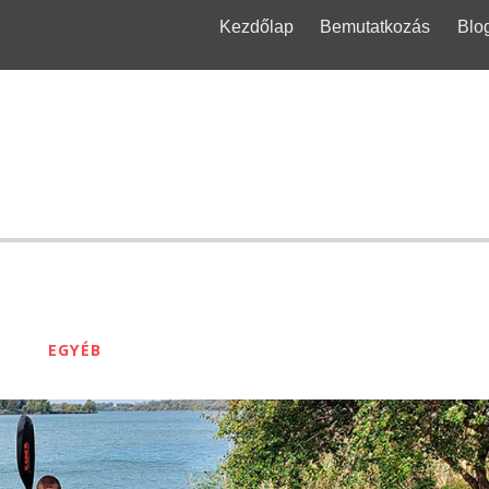
Kezdőlap
Bemutatkozás
Blo
bout
Bence_kajak
POSTS BY :
EGYÉB