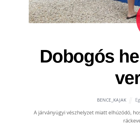
Dobogós hel
ve
E
BENCE_KAJAK
A járványügyi vészhelyzet miatt elhúzódó, ho
ráckev