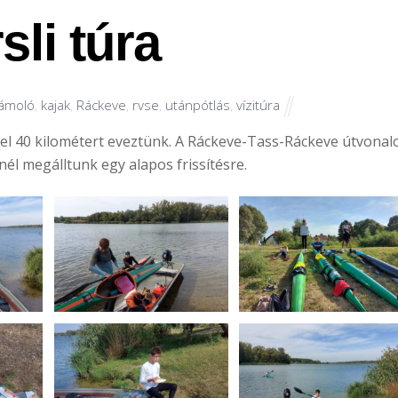
sli túra
ámoló
,
kajak
,
Ráckeve
,
rvse
,
utánpótlás
,
vízitúra
zel 40 kilométert eveztünk. A Ráckeve-Tass-Ráckeve útvonal
nél megálltunk egy alapos frissítésre.