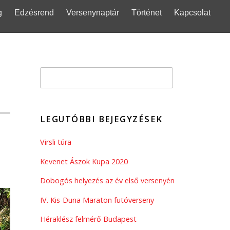
g
Edzésrend
Versenynaptár
Történet
Kapcsolat
LEGUTÓBBI BEJEGYZÉSEK
Virsli túra
Kevenet Ászok Kupa 2020
Dobogós helyezés az év első versenyén
IV. Kis-Duna Maraton futóverseny
Héraklész felmérő Budapest