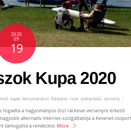
2020
09
19
szok Kupa 2020
moló
,
kajak
,
kenumaraton
,
Ráckeve
,
rvse
,
utánpótlás
,
verseny
 fogadta a hagyományos őszi ráckevei versenyre érkező
agyobb alternatív internet-szolgáltatója a Kevenet csopor
t támogatta a rendezést.
More