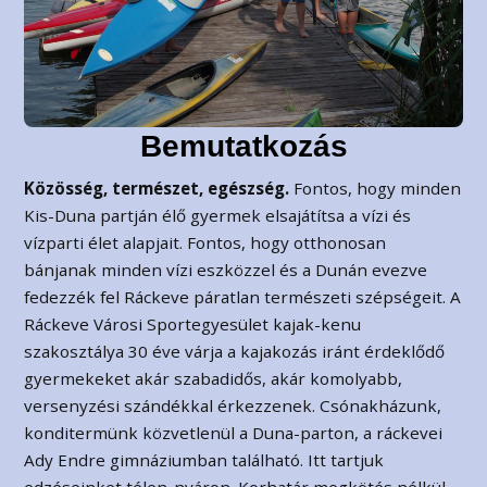
Bemutatkozás
Közösség, természet, egészség.
Fontos, hogy minden
Kis-Duna partján élő gyermek elsajátítsa a vízi és
vízparti élet alapjait. Fontos, hogy otthonosan
bánjanak minden vízi eszközzel és a Dunán evezve
fedezzék fel Ráckeve páratlan természeti szépségeit. A
Ráckeve Városi Sportegyesület kajak-kenu
szakosztálya 30 éve várja a kajakozás iránt érdeklődő
gyermekeket akár szabadidős, akár komolyabb,
versenyzési szándékkal érkezzenek. Csónakházunk,
konditermünk közvetlenül a Duna-parton, a ráckevei
Ady Endre gimnáziumban található. Itt tartjuk