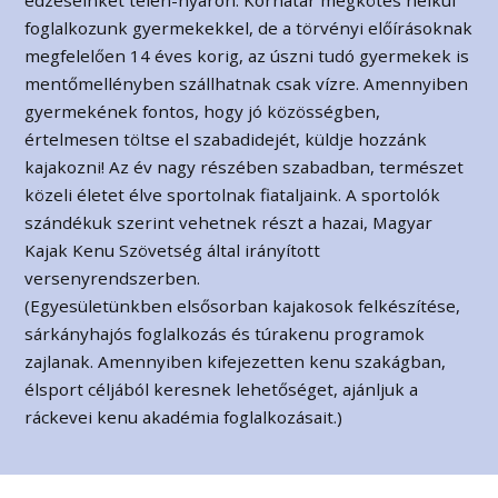
edzéseinket télen-nyáron. Korhatár megkötés nélkül
foglalkozunk gyermekekkel, de a törvényi előírásoknak
megfelelően 14 éves korig, az úszni tudó gyermekek is
mentőmellényben szállhatnak csak vízre. Amennyiben
gyermekének fontos, hogy jó közösségben,
értelmesen töltse el szabadidejét, küldje hozzánk
kajakozni! Az év nagy részében szabadban, természet
közeli életet élve sportolnak fiataljaink. A sportolók
szándékuk szerint vehetnek részt a hazai, Magyar
Kajak Kenu Szövetség által irányított
versenyrendszerben.
(Egyesületünkben elsősorban kajakosok felkészítése,
sárkányhajós foglalkozás és túrakenu programok
zajlanak. Amennyiben kifejezetten kenu szakágban,
élsport céljából keresnek lehetőséget, ajánljuk a
ráckevei kenu akadémia foglalkozásait.)