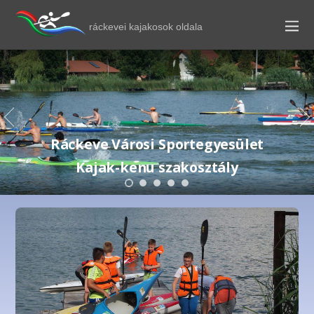
ráckevei kajakosok oldala
Ráckeve Városi Sportegyesület
Kajak-kenu szakosztály