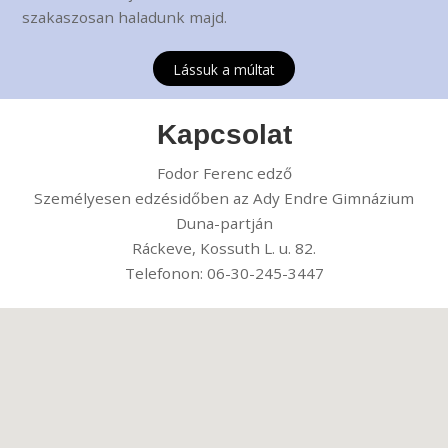
szakaszosan haladunk majd.
Lássuk a múltat
Kapcsolat
Fodor Ferenc edző
Személyesen edzésidőben az Ady Endre Gimnázium
Duna-partján
Ráckeve, Kossuth L. u. 82.
Telefonon: 06-30-245-3447